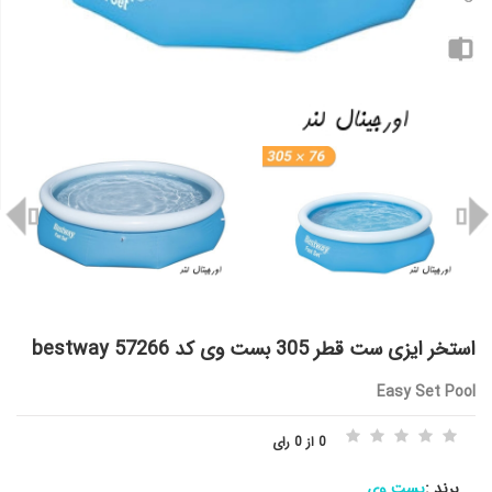
استخر ایزی ست قطر 305 بست وی کد 57266 bestway
Easy Set Pool
0 از 0 رای
برند :
بست وی