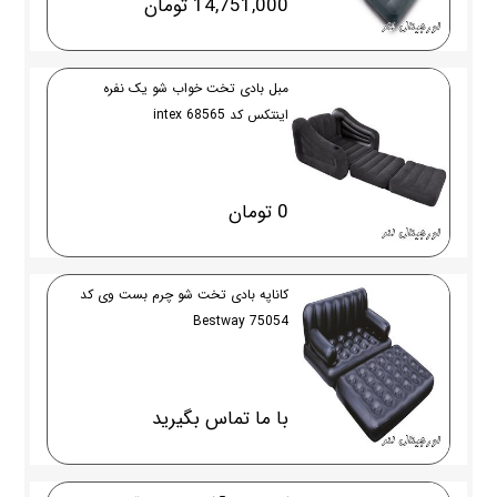
14,751,000 تومان
مبل بادی تخت خواب شو یک نفره
اینتکس کد 68565 intex
0 تومان
کاناپه بادی تخت شو چرم بست وی کد
75054 Bestway
با ما تماس بگیرید