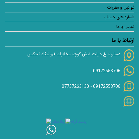
قوانین و مقررات
شماره های حساب
تماس با ما
ارتباط با ما
عسلویه-خ دولت-نبش کوچه مخابرات فروشگاه اینتکس
09172553706
07737263130
-
09172553706