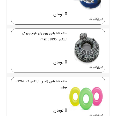
0 تومان
حلقه شنا بادی ریور ران طرح چریکی
اینتکس intex 58835
0 تومان
حلقه شنا بادی ژله ای اینتکس کد 59262
intex
0 تومان