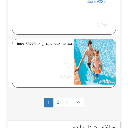
ناموجود
حلقه شنا کودک طرح پو کد 58228 intex
ناموجود
1
2
>
>>