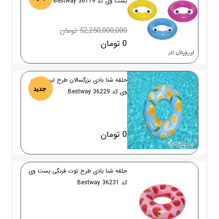
بست وی کد 36119 Bestway
52,250,000,000 تومان
0 تومان
حلقه شنا بادی بزرگسالان طرح لیمو بست
جدید
وی کد 36229 Bestway
0 تومان
حلقه شنا بادی طرح توت فرنگی بست وی
کد 36231 Bestway