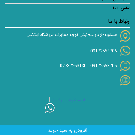
تماس با ما
ارتباط با ما
عسلویه-خ دولت-نبش کوچه مخابرات فروشگاه اینتکس
09172553706
07737263130
-
09172553706
تمام حقوق برای فروشگاه اورجینال لند محفوظ می باشد |
طراحی سایت: مرکز طراحی وب زئوس
افزودن به سبد خرید