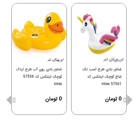
شناور بادی طرح اسب تک
شناور بادی روی آب طرح اردک
شاخ کوچک اینتکس کد
کوچک اینتکس کد 57556
intex
57561 intex
0 تومان
0 تومان