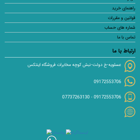
راهنمای خرید
قوانین و مقررات
شماره های حساب
تماس با ما
ارتباط با ما
عسلویه-خ دولت-نبش کوچه مخابرات فروشگاه اینتکس
09172553706
07737263130
-
09172553706