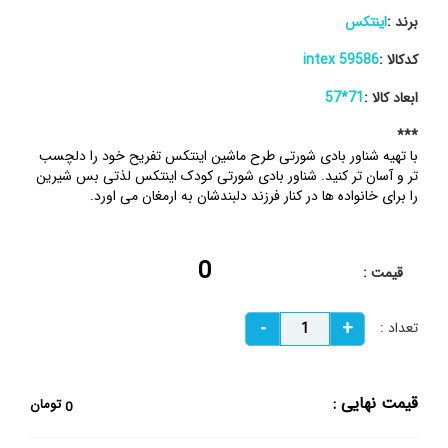
برند :
اینتکس
کدکالا :
59586 intex
ابعاد کالا :
71*57
***
با تهیه شناور بادی شورتی طرح ماشین اینتکس تفریح خود را دلچسب
تر و آسان تر کنید. شناور بادی شورتی کودک اینتکس لذتی بس شیرین
را برای خانواده ها در کنار فرزند دلبندشان به ارمغان می اورد.
0
قیمت :
تعداد :
قیمت نهایی :
تومان
0