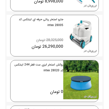
8,998,000 تومان
جارو استخر رباتی حرفه ای اینتکس کد
28005 intex
28,325,000 تومان
26,290,000 تومان
روکش استخر ایزی ست قطر 244 اینتکس
کد 28020 intex
0 تومان