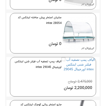
سایبان استخر پیش ساخته اینتکس کد
28054 intex
0 تومان
الیاف پمپ تصفیه آب فیلتر شنی اینتکس
اورجینال 29045 intex
2,475,000 تومان
2,200,000 تومان
جارو استخر رباتی کوچک اینتکس کد