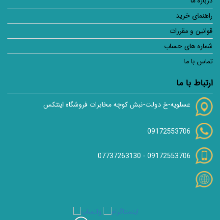
درباره ما
راهنمای خرید
قوانین و مقررات
شماره های حساب
تماس با ما
ارتباط با ما
عسلویه-خ دولت-نبش کوچه مخابرات فروشگاه اینتکس
09172553706
07737263130
-
09172553706