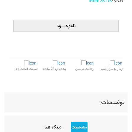
کدکالا :
28116 intex
ناموجــود
ارسال به سرار کشور
پرداخت در محل
پشتیبانی 24 ساعته
ضمانت اصالت کالا
توضیحات:
مشخصات
دیدگاه شما