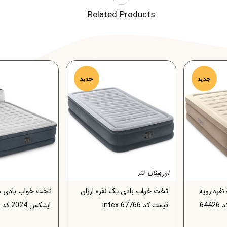
Related Products
جدید
جدید
فره رویه
تخت خواب بادی یک نفره ارزان
تخت خواب بادی دو 
مواج 2024 اینتکس کد 64426
قیمت کد 67766 intex
اینتکس 2024 کد 64448 intex