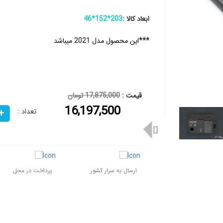
ابعاد کالا :
203*152*46
***
این محصول مدل 2021 میباشد
قیمت :
17,875,000 تومان
16,197,500
تعداد :
ارسال به سرار کشور
پرداخت در محل