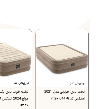
14
%
ینتکس
تخت بادی حرارتی مدل 2021
تخت خواب بادی یک ن
اینتکس کد 64478 intex
intex