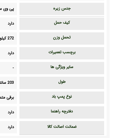
جنس زیره
پی وی سی
کیف حمل
دارد
تحمل وزن
272 کیلوگرم
برچسب تعمیرات
دارد
سایر ویژگی ها
-
طول
203 سانتی متر
نوع پمپ باد
برقی مت
دفترچه راهنما
دارد
ضمانت اصالت کالا
دارد