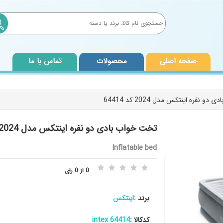
صفحه اصلی
محصولات
تماس با ما
تخت خواب بادی دو نفره اینتکس مدل 2024 کد 64414 intex
Inflatable bed
0 از 0 رای
برند :
اینتکس
کدکالا :
64414 intex