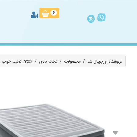
0
فروشگاه اورجینال لند
/
محصولات
/
تخت بادی
/
تخت خواب بادی دو نفره اینتکس مدل 2024 کد 64414 intex