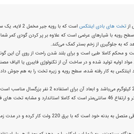
تخت های بادی اینتکس
است که با رویه جیر مخمل 2 لایه، یک سطح نرم را برای خواب آرام در شب تضمین می‌کند.
دو نفره با کد محصول 64414 intex دارای سطح رویه با شیارهای عرضی است که علاوه بر پر ک
هد که به جلوگیری از زخم بستر کمک می‌کند.
 و محکم کاملا طبی است و برای بلند شدن راحت از روی آن این گونه
 مواد اولیه تولید شده و در ساخت آن از تکنولوژی فایبری یا الیاف مص
د اینتکس به کار رفته شده، سطح رویه و زیره تخت را به هم جوش داده 
تخت بادی 64414 اینتکس دارای تحمل وزن بالای 272 کیلوگ
است و دارای طول 203 سانتی‌متر، عرض 152 سانتی‌متر و ارتفاع 46 سانتی‌متر است که کاملا
 خواب بادی 2 نفره اینتکس در هنگام بسته‌بندی به شما این امکان را می‌دهد که بعد از هر