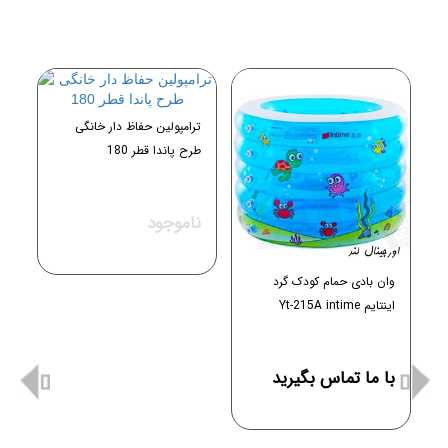
ترامپولین حفاظ دار خانگی
طرح پاندا قطر 180
ناموجود
وان بادی حمام کودک گرد
تر
اینتایم Yt-215A intime
150 حفا
با ما تماس بگیرید
0 توم