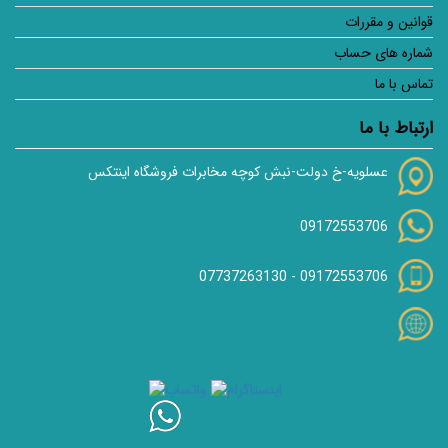
قوانین و مقررات
شماره های حساب
تماس با ما
ارتباط با ما
عسلویه-خ دولت-نبش کوچه مخابرات فروشگاه اینتکس
09172553706
07737263130
-
09172553706