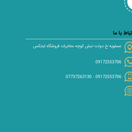
تباط با ما
عسلویه-خ دولت-نبش کوچه مخابرات فروشگاه اینتکس
09172553706
07737263130
-
09172553706