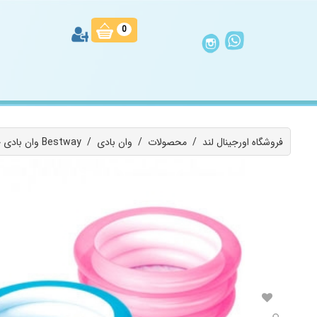
0
فروشگاه اورجینال لند
/
محصولات
/
وان بادی
/
وان بادی حمام نوزاد دایره ای بست وی 51033 Bestway