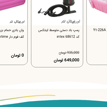
وان بادی نوزاد اینتایم Yt-226A
پمپ باد دستی متوسط اینتکس
وان بادی حمام بزرگ
کد 68612 intex
کف فوم دار Yt-038A intime
935,000 تومان
0 تومان
649,000 تومان