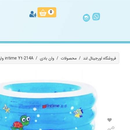
0
فروشگاه اورجینال لند
/
محصولات
/
وان بادی
/
وان بادی حمام کودک با عمق زیاد کد intime Yt-214A