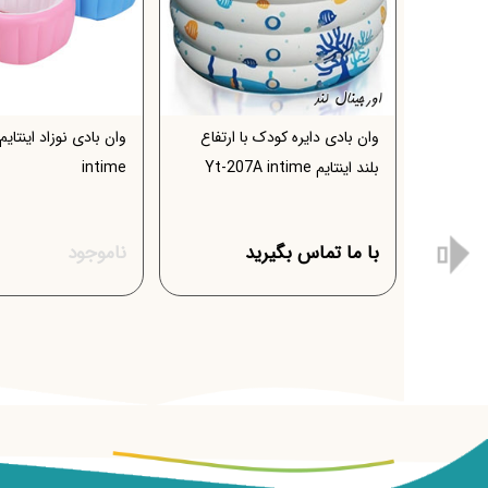
 اینتایم
وان بادی دایره کودک با ارتفاع
بلند اینتایم Yt-207A intime
intime
با ما تماس بگیرید
ناموجود