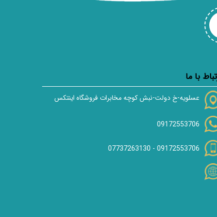
تباط با ما
عسلویه-خ دولت-نبش کوچه مخابرات فروشگاه اینتکس
09172553706
07737263130
-
09172553706