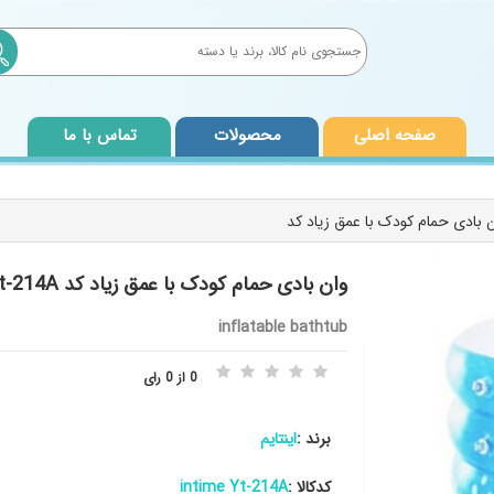
صفحه اصلی
محصولات
تماس با ما
وان بادی حمام کودک با عمق زیاد کد intime Yt-214A
inflatable bathtub
0 از 0 رای
برند :
اینتایم
کدکالا :
intime Yt-214A