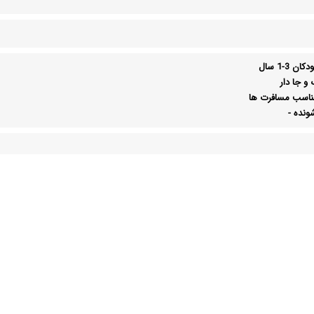
 3-1 سال
 و جا دار
اسب مسافرت ها
شونده
-