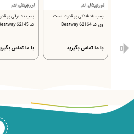
سری
پمپ باد برقی فندکی اینتکس کد
پمپ باد فندکی پر ق
66634 intex
وی کد 62164 Bestway
با ما تماس بگیرید
با ما تماس بگیرید