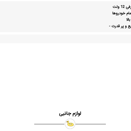
1 ولت
ام خودروها
الا
یع و پر قدرت
-
لوازم جانبی