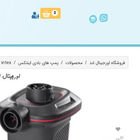
0
فروشگاه اورجینال لند
/
محصولات
/
پمپ های بادی اینتکس
/
پمپ باد فندکی اینتکس سری جدید کد 66636 intex