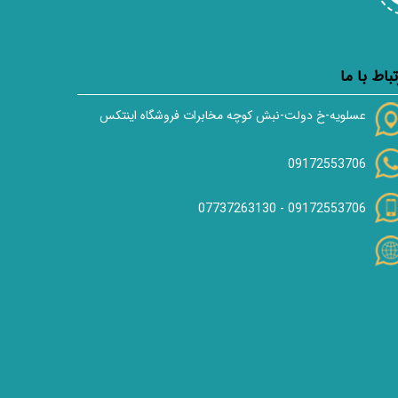
تباط با ما
عسلویه-خ دولت-نبش کوچه مخابرات فروشگاه اینتکس
09172553706
07737263130
-
09172553706