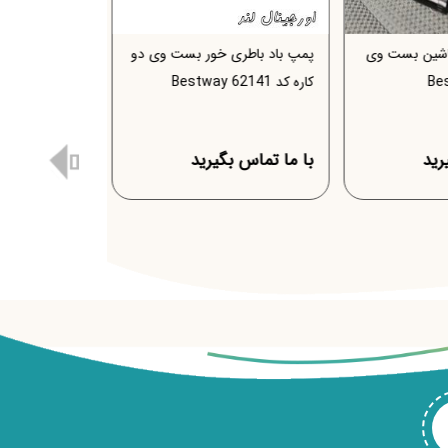
دکی بست وی
پمپ باد فندکی ماشین بست وی
پمپ باد باطری
کد 62144 Bestway
کاره کد 62141 Bestway
رید
با ما تماس بگیرید
با ما تماس ب