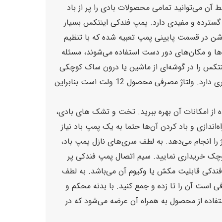
رین است که توسط آن می‌توانید تمامی محصولات بادی را پر از باد
ه گسترده و مفیدی دارد. پمپ فندکی اینتکس بسیار
شن در قسمت پایینی پمپ تعبیه شده که با تنظیم
ها و مکان‌های دور دست استفاده می‌شوند، مسئله
اینتکس را در گوشه‌ای از ماشین یا درون ساک کوچکی
گذاشته و آن را به هر جایی ببرند. همچنین هنگام جایگذاری فضای بسیار کمی را اشغال می‌کند و امکان حمل و نقل بی دردسری دارد. ولتاژ مصرفی محصول 12 ولت است بنابراین
ه از امکانات آن بهره ببرید. تخت و تشک های بادی،
اندازی و باد کردن آن‌ها حتما به یک پمپ باد نیاز
ژ را انجام می‌دهد. به لطف سری‌های نازل پمپ باد،
وچک خریداری نمایید. سیم اتصال پمپ فندکی پر
 فندکی قابلیت مکش یا وکیوم آن می‌باشد. به لطف
است آن را تا زده و جمع کنید. با بدنه محکم و
فاده از محصول به همراه آن عرضه می‌شود که در