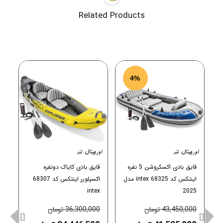
Related Products
4
%
قایق بادی اکسکروشن 5 نفره
قایق بادی کایاک دونفره
اینتکس کد intex 68325 مدل
اکسپلورر اینتکس کد 68307
ای
intex
2025
43,450,000 تومان
36,300,000 تومان
00