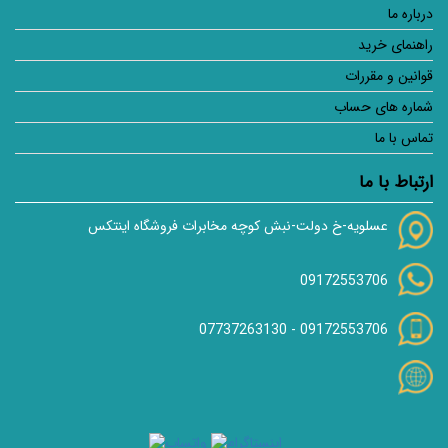
درباره ما
راهنمای خرید
قوانین و مقررات
شماره های حساب
تماس با ما
ارتباط با ما
عسلویه-خ دولت-نبش کوچه مخابرات فروشگاه اینتکس
09172553706
07737263130
-
09172553706