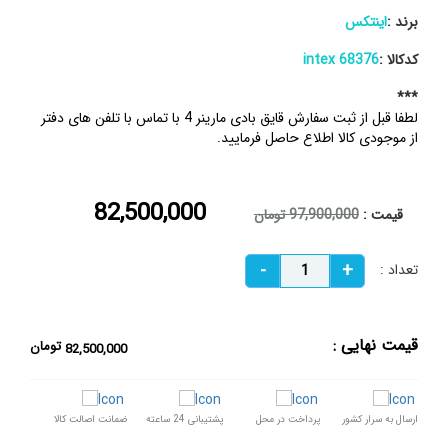
برند :
اینتکس
کدکالا :
68376 intex
***
لطفا قبل از ثبت سفارش قایق بادی مارینر 4 با تماس با تلفن های دفتر
از موجودی کالا اطلاع حاصل فرمایید.
82,500,000
قیمت :
97,900,000 تومان
تعداد :
قیمت نهایی :
تومان
82,500,000
ارسال به سرار کشور
پرداخت در محل
پشتیبانی 24 ساعته
ضمانت اصالت کالا